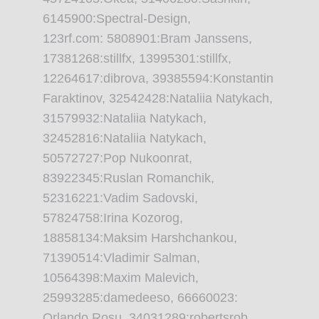
6145900:Spectral-Design,
123rf.com: 5808901:Bram Janssens,
17381268:stillfx, 13995301:stillfx,
12264617:dibrova, 39385594:Konstantin
Faraktinov, 32542428:Nataliia Natykach,
31579932:Nataliia Natykach,
32452816:Nataliia Natykach,
50572727:Pop Nukoonrat,
83922345:Ruslan Romanchik,
52316221:Vadim Sadovski,
57824758:Irina Kozorog,
18858134:Maksim Harshchankou,
71390514:Vladimir Salman,
10564398:Maxim Malevich,
25993285:damedeeso, 66660023:
Orlando Rosu, 34031289:robertsrob,