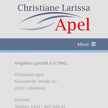
Zum
Inhalt
springen
Menü
Home
Angaben gemäß § 5 TMG:
Aktuelles
Termine
Christiane Apel
Klausdorfer Straße 87
Meine Themen
24161 Altenholz
Über mich/Preise
Kontakt:
Kontakt
Telefon: 0431 / 887 849 81