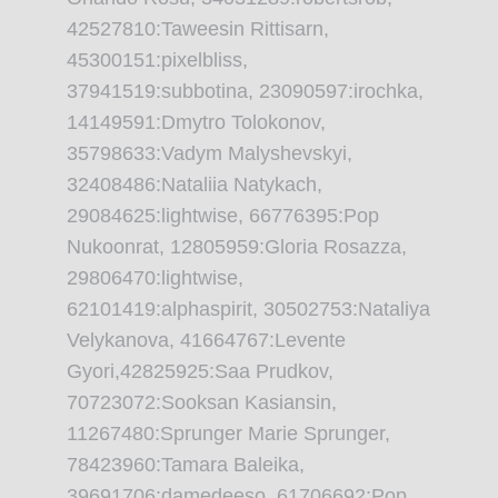
42527810:Taweesin Rittisarn,
45300151:pixelbliss,
37941519:subbotina, 23090597:irochka,
14149591:Dmytro Tolokonov,
35798633:Vadym Malyshevskyi,
32408486:Nataliia Natykach,
29084625:lightwise, 66776395:Pop
Nukoonrat, 12805959:Gloria Rosazza,
29806470:lightwise,
62101419:alphaspirit, 30502753:Nataliya
Velykanova, 41664767:Levente
Gyori,42825925:Saa Prudkov,
70723072:Sooksan Kasiansin,
11267480:Sprunger Marie Sprunger,
78423960:Tamara Baleika,
39691706:damedeeso, 61706692:Pop