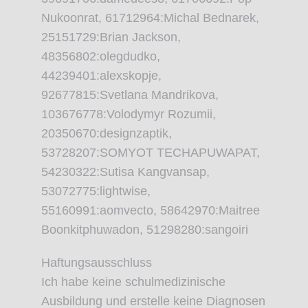
Nukoonrat, 61712964:Michal Bednarek,
25151729:Brian Jackson,
48356802:olegdudko,
44239401:alexskopje,
92677815:Svetlana Mandrikova,
103676778:Volodymyr Rozumii,
20350670:designzaptik,
53728207:SOMYOT TECHAPUWAPAT,
54230322:Sutisa Kangvansap,
53072775:lightwise,
55160991:aomvecto, 58642970:Maitree
Boonkitphuwadon, 51298280:sangoiri
Haftungsausschluss
Ich habe keine schulmedizinische
Ausbildung und erstelle keine Diagnosen